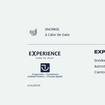
SNORKEL
à Cabo de Gata
EX
Snorke
Astro
Centr
AT/AL/00132