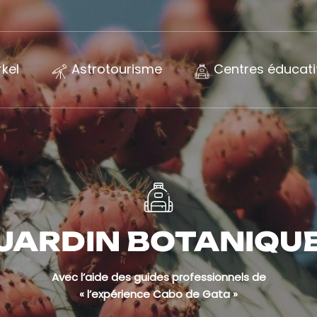
kel
Astrotourisme
Centres éducati
JARDIN BOTANIQU
Avec l’aide des guides professionnels de
« l’expérience Cabo de Gata »